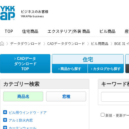
ビジネスのお客様
YKK AP for business
TOP
住宅商品
エクステリア/外装 商品
ビル商品
産
ビジネスのお客様 HOME
データダウンロード
CADデータダウンロード
ビル用商品
BGE 3
CADデータ
住宅
ダウンロード
TOP
商品から探す
カタログから探す
カテゴリー検索
キーワード
商品名
窓種
ビル用ウインドウ・ドア
新規・更新デ
アルミ防火内窓
カーテンウォール