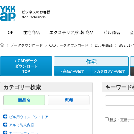
ビジネスのお客様
YKK AP for business
TOP
住宅商品
エクステリア/外装 商品
ビル商品
産
ビジネスのお客様 HOME
データダウンロード
CADデータダウンロード
ビル用商品
BGE 3
CADデータ
住宅
ダウンロード
TOP
商品から探す
カタログから探す
カテゴリー検索
キーワード
商品名
窓種
ビル用ウインドウ・ドア
新規・更新デ
アルミ防火内窓
カーテンウォール