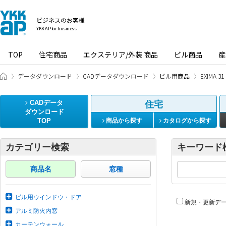
ビジネスのお客様
YKK AP for business
TOP
住宅商品
エクステリア/外装 商品
ビル商品
産
ビジネスのお客様 HOME
データダウンロード
CADデータダウンロード
ビル用商品
EXIMA
CADデータ
住宅
ダウンロード
TOP
商品から探す
カタログから探す
カテゴリー検索
キーワード
商品名
窓種
ビル用ウインドウ・ドア
新規・更新デ
アルミ防火内窓
カーテンウォール