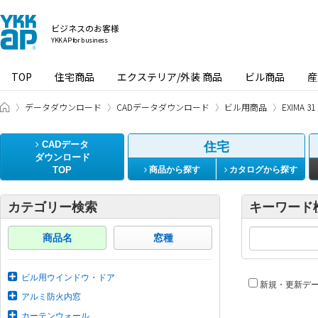
ビジネスのお客様
YKK AP for business
TOP
住宅商品
エクステリア/外装 商品
ビル商品
産
ビジネスのお客様 HOME
データダウンロード
CADデータダウンロード
ビル用商品
EXIMA
CADデータ
住宅
ダウンロード
TOP
商品から探す
カタログから探す
カテゴリー検索
キーワード
商品名
窓種
ビル用ウインドウ・ドア
新規・更新デ
アルミ防火内窓
カーテンウォール