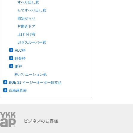
すべり出し窓
たてすべり出し窓
固定がらり
片開きドア
上げ下げ窓
ガラスルーバー窓
ALC枠
鉄骨枠
網戸
枠バリエーション他
BGE 31 イージーオーダー組立品
白紙建具表
ビジネスのお客様