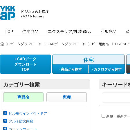
ビジネスのお客様
YKK AP for business
TOP
住宅商品
エクステリア/外装 商品
ビル商品
産
ビジネスのお客様 HOME
データダウンロード
CADデータダウンロード
ビル用商品
BGE 3
CADデータ
住宅
ダウンロード
TOP
商品から探す
カタログから探す
カテゴリー検索
キーワード
商品名
窓種
ビル用ウインドウ・ドア
新規・更新デ
アルミ防火内窓
カーテンウォール