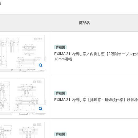
3
商品名
詳細図
EXIMA 31 内倒し窓／内倒し窓【2段階オープン
18mm溝幅
詳細図
EXIMA 31 内倒し窓【排煙窓・排煙錠仕様】鉄骨枠
詳細図