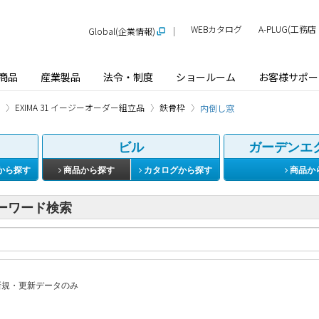
WEBカタログ
A-PLUG(工
Global(企業情報)
商品
産業製品
法令・制度
ショールーム
お客様サポー
EXIMA 31 イージーオーダー組立品
鉄骨枠
内倒し窓
ビル
ガーデンエ
から探す
商品から探す
カタログから探す
商品か
ーワード検索
規・更新データのみ