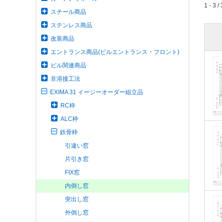
1 - 3 / 
スチール商品
ステンレス商品
改装商品
エントランス商品(ビルエントランス・フロント)
ビル関連商品
非溶接工法
EXIMA 31 イージーオーダー組立品
RC枠
ALC枠
鉄骨枠
引違い窓
片引き窓
FIX窓
内倒し窓
突出し窓
外倒し窓