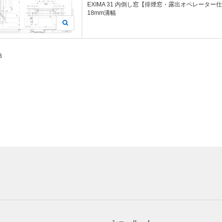
EXIMA 31 内倒し窓【排煙窓・露出オペレータ
18mm溝幅
3