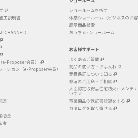
ショールーム
グ
ショールームを探す
・施工説明書
体感ショールーム（ビジネスのお客
展示商品検索
P CHANNEL）
おうち de ショールーム
お客様サポート
よくあるご質問
（e-Proposer会員）
商品の使い方・お手入れ
レーション
（e-Proposer会員）
商品保証について知る
修理のご用命・ご相談
大臣認定取得品住宅防火戸メンテナ
いて
関連
電装商品の保証書登録をする
カタログを取り寄せる
補助金
法令