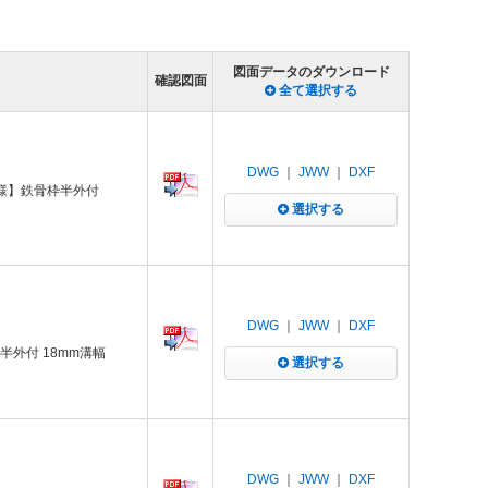
図面データのダウンロード
確認図面
全て選択する
DWG
｜
JWW
｜
DXF
仕様】鉄骨枠半外付
選択する
DWG
｜
JWW
｜
DXF
半外付 18mm溝幅
選択する
DWG
｜
JWW
｜
DXF