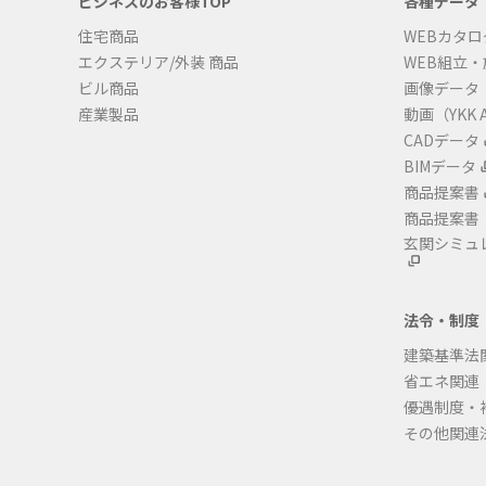
ビジネスのお客様TOP
各種データ
住宅商品
WEBカタロ
エクステリア/外装 商品
WEB組立
ビル商品
画像データ
産業製品
動画（YKK A
CADデータ
BIMデータ
商品提案書
商品提案書
玄関シミュ
法令・制度
建築基準法
省エネ関連
優遇制度・
その他関連