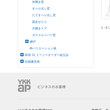
外開き窓
すべり出し窓
たてすべり出し窓
固定がらり
1 - 3 / 
片開きドア
ガラスルーバー窓
網戸
枠バリエーション他
BGE 31 イージーオーダー組立品
白紙建具表
ビジネスのお客様