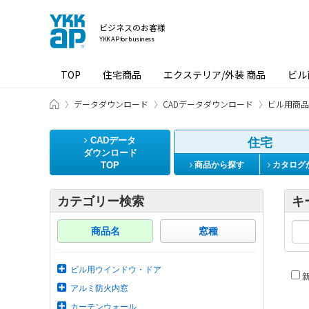
ビジネスのお客様
YKK AP for business
TOP
住宅商品
エクステリア/外装 商品
ビル
ビジネスのお客様 HOME
データダウンロード
CADデータダウンロード
ビル用商品
CADデータ
住宅
ダウンロード
TOP
商品から探す
カタログ
カテゴリー検索
キ
商品名
窓種
ビル用ウインドウ・ドア
新
アルミ防火内窓
カーテンウォール