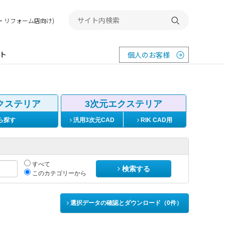
務店・リフォーム店向け)
検索する
ト
個人のお客様
クステリア
3次元エクステリア
ら探す
汎用3次元CAD
RIK CAD用
すべて
検索する
このカテゴリーから
選択データの確認とダウンロード（
0
件）