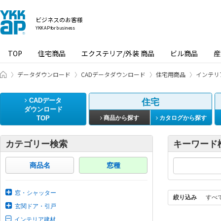
ビジネスのお客様
YKK AP for business
TOP
住宅商品
エクステリア/外装 商品
ビル商品
産
ビジネスのお客様 HOME
データダウンロード
CADデータダウンロード
住宅用商品
インテリ
CADデータ
住宅
ダウンロード
TOP
商品から探す
カタログから探す
カテゴリー検索
キーワード
商品名
窓種
窓・シャッター
絞り込み
すべ
玄関ドア・引戸
インテリア建材