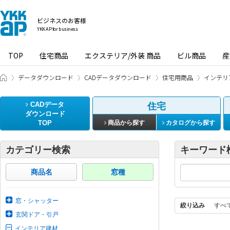
ビジネスのお客様
YKK AP for business
TOP
住宅商品
エクステリア/外装 商品
ビル商品
産
ビジネスのお客様 HOME
データダウンロード
CADデータダウンロード
住宅用商品
インテリ
CADデータ
住宅
ダウンロード
TOP
商品から探す
カタログから探す
カテゴリー検索
キーワード
商品名
窓種
窓・シャッター
絞り込み
すべ
玄関ドア・引戸
インテリア建材