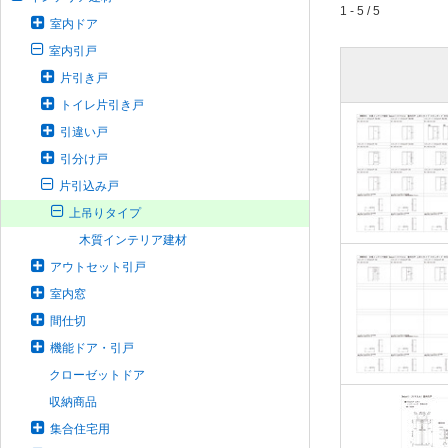
1 - 5 / 5
室内ドア
室内引戸
片引き戸
トイレ片引き戸
引違い戸
引分け戸
片引込み戸
上吊りタイプ
木質インテリア建材
アウトセット引戸
室内窓
間仕切
機能ドア・引戸
クローゼットドア
収納商品
集合住宅用