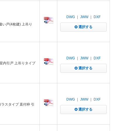
DWG
｜
JWW
｜
DXF
引違い戸(4枚建) 上吊り
選択する
DWG
｜
JWW
｜
DXF
室内引戸 上吊りタイプ
選択する
DWG
｜
JWW
｜
DXF
G ガラスタイプ 直付枠 引
選択する