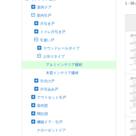
1 - 36 
室内ドア
室内引戸
片引き戸
トイレ片引き戸
引違い戸
ラウンドレールタイプ
上吊りタイプ
アルミインテリア建材
木質インテリア建材
引分け戸
片引込み戸
アウトセット引戸
室内窓
間仕切
機能ドア・引戸
クローゼットドア