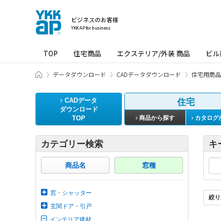
ビジネスのお客様
YKK AP for business
TOP
住宅商品
エクステリア/外装 商品
ビル
ビジネスのお客様 HOME
データダウンロード
CADデータダウンロード
住宅用商品
CADデータ
住宅
ダウンロード
TOP
商品から探す
カタログ
カテゴリー検索
キ
商品名
窓種
窓・シャッター
絞り
玄関ドア・引戸
インテリア建材