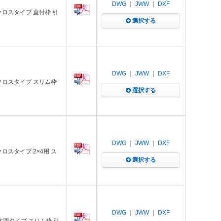
DWG
｜
JWW
｜
DXF
C クロスタイプ 直付枠 引
選択する
DWG
｜
JWW
｜
DXF
 C クロスタイプ スリム枠
選択する
DWG
｜
JWW
｜
DXF
 クロスタイプ 2×4用 ス
選択する
DWG
｜
JWW
｜
DXF