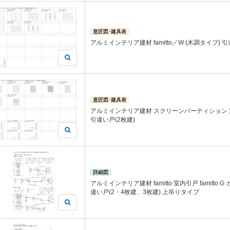
意匠図･建具表
アルミインテリア建材 famitto／W (木調タイプ) 
意匠図･建具表
アルミインテリア建材 スクリーンパーティション 
引違い戸(2枚建)
詳細図
アルミインテリア建材 famitto 室内引戸 famitto 
違い戸(2・4枚建、3枚建) 上吊りタイプ