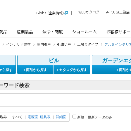
WEBカタログ
A-PLUG(工
Global(企業情報)
商品
産業製品
法令・制度
ショールーム
お客様サポー
インテリア建材
室内引戸
引違い戸
上吊りタイプ
アルミインテリ
ビル
ガーデンエ
から探す
商品から探す
カタログから探す
商品か
ーワード検索
込み
すべて
｜
意匠図･建具表
｜
詳細図
新規・更新データのみ