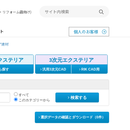
務店・リフォーム店向け)
検索する
ト
個人のお客様
ア建材
クステリア
3次元エクステリア
ら探す
汎用3次元CAD
RIK CAD用
すべて
検索する
このカテゴリーから
選択データの確認とダウンロード（
0
件）