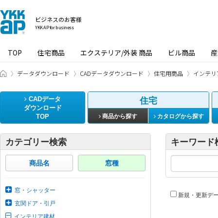
ビジネスのお客様
YKK AP for business
TOP
住宅商品
エクステリア/外装 商品
ビル商品
産
ビジネスのお客様 HOME
データダウンロード
CADデータダウンロード
住宅用商品
インテリ
CADデータ
住宅
ダウンロード
TOP
商品から探す
カタログから探す
カテゴリー検索
キーワード
商品名
窓種
窓・シャッター
新規・更新デ
玄関ドア・引戸
インテリア建材