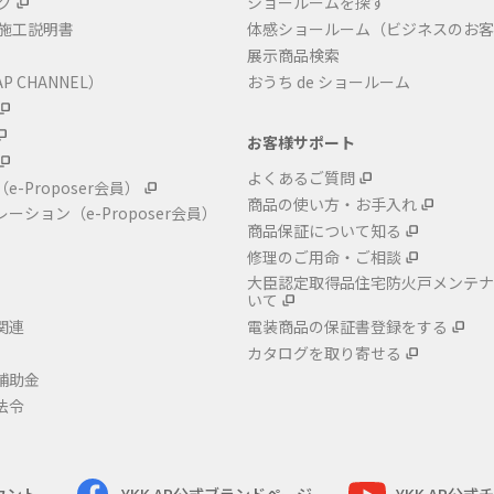
グ
ショールームを探す
・施工説明書
体感ショールーム（ビジネスのお客
展示商品検索
P CHANNEL）
おうち de ショールーム
お客様サポート
よくあるご質問
（e-Proposer会員）
商品の使い方・お手入れ
レーション
（e-Proposer会員）
商品保証について知る
修理のご用命・ご相談
大臣認定取得品住宅防火戸メンテナ
いて
関連
電装商品の保証書登録をする
カタログを取り寄せる
補助金
法令
カウント
YKK AP公式ブランドページ
YKK AP公