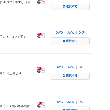
すり/ロフト手すり 床支
選択する
DWG
｜
JWW
｜
DXF
け手すり／ロフト手すり
選択する
DWG
｜
JWW
｜
DXF
 14段上り切り
選択する
DWG
｜
JWW
｜
DXF
り サイズ別パネル割付