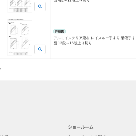
図 4段～12段上り切り
詳細図
アルミインテリア建材 レイスルー手すり 階段手す
図 13段～16段上り切り
7
ショールーム