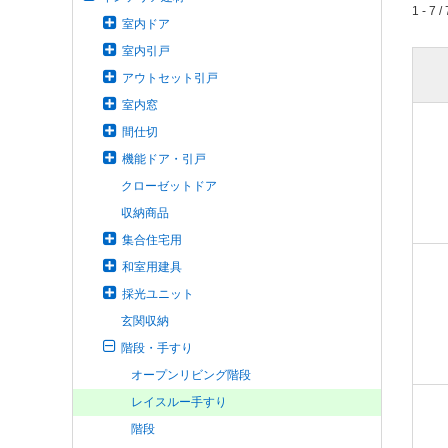
1 - 7 / 
室内ドア
室内引戸
アウトセット引戸
室内窓
間仕切
機能ドア・引戸
クローゼットドア
収納商品
集合住宅用
和室用建具
採光ユニット
玄関収納
階段・手すり
オープンリビング階段
レイスルー手すり
階段