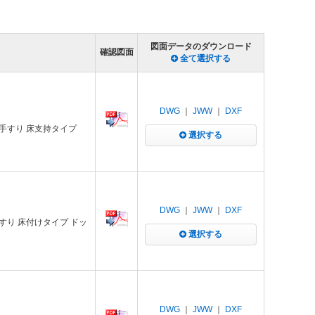
図面データのダウンロード
確認図面
全て選択する
DWG
｜
JWW
｜
DXF
手すり 床支持タイプ
選択する
DWG
｜
JWW
｜
DXF
すり 床付けタイプ ドッ
選択する
DWG
｜
JWW
｜
DXF