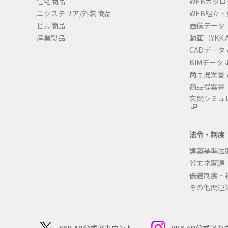
住宅商品
WEBカタロ
エクステリア/外装 商品
WEB組立
ビル商品
画像データ
産業製品
動画（YKK A
CADデータ
BIMデータ
商品提案書
商品提案書
玄関シミュ
法令・制度
建築基準法
省エネ関連
優遇制度・
その他関連
YKK AP公式アカウント
YKK AP公式ア