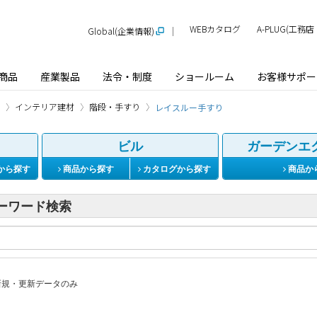
WEBカタログ
A-PLUG(工
Global(企業情報)
商品
産業製品
法令・制度
ショールーム
お客様サポー
インテリア建材
階段・手すり
レイスルー手すり
ビル
ガーデンエ
から探す
商品から探す
カタログから探す
商品か
ーワード検索
規・更新データのみ