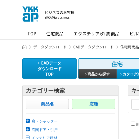
ビジネスのお客様
YKK AP for business
TOP
住宅商品
エクステリア/外装 商品
ビル
ビジネスのお客様 HOME
データダウンロード
CADデータダウンロード
住宅用商品
CADデータ
住宅
ダウンロード
TOP
商品から探す
カタログ
カテゴリー検索
キ
商品名
窓種
窓・シャッター
新
玄関ドア・引戸
インテリア建材