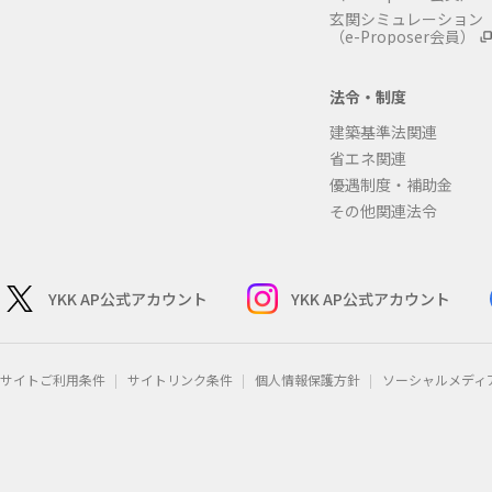
玄関シミュレーション
（e-Proposer会員）
法令・制度
建築基準法関連
省エネ関連
優遇制度・補助金
その他関連法令
YKK AP公式アカウント
YKK AP公式アカウント
サイトご利用条件
サイトリンク条件
個人情報保護方針
ソーシャルメディ