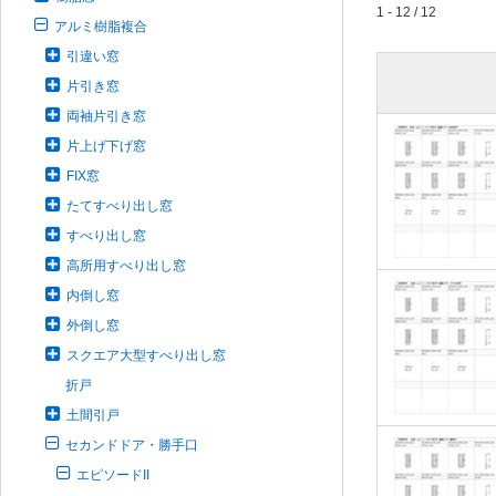
1 - 12 / 12
アルミ樹脂複合
引違い窓
片引き窓
両袖片引き窓
片上げ下げ窓
FIX窓
たてすべり出し窓
すべり出し窓
高所用すべり出し窓
内倒し窓
外倒し窓
スクエア大型すべり出し窓
折戸
土間引戸
セカンドドア・勝手口
エピソードII