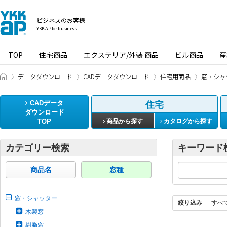
ビジネスのお客様
YKK AP for business
TOP
住宅商品
エクステリア/外装 商品
ビル商品
産
ビジネスのお客様 HOME
データダウンロード
CADデータダウンロード
住宅用商品
窓・シャ
CADデータ
住宅
ダウンロード
TOP
商品から探す
カタログから探す
カテゴリー検索
キーワード
商品名
窓種
窓・シャッター
絞り込み
すべ
木製窓
樹脂窓