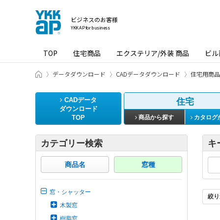
ビジネスのお客様
YKK AP for business
TOP
住宅商品
エクステリア/外装 商品
ビル
ビジネスのお客様 HOME
データダウンロード
CADデータダウンロード
住宅用商品
CADデータ
住宅
ダウンロード
TOP
商品から探す
カタログ
カテゴリー検索
キ
商品名
窓種
窓・シャッター
絞り
木製窓
樹脂窓