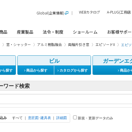
WEBカタログ
A-PLUG(工
Global(企業情報)
商品
産業製品
法令・制度
ショールーム
お客様サポー
窓・シャッター
アルミ樹脂複合
両袖片引き窓
エピソードII
エピソー
ビル
ガーデンエ
から探す
商品から探す
カタログから探す
商品か
ーワード検索
込み
すべて
｜
意匠図･建具表
｜
詳細図
新規・更新データのみ