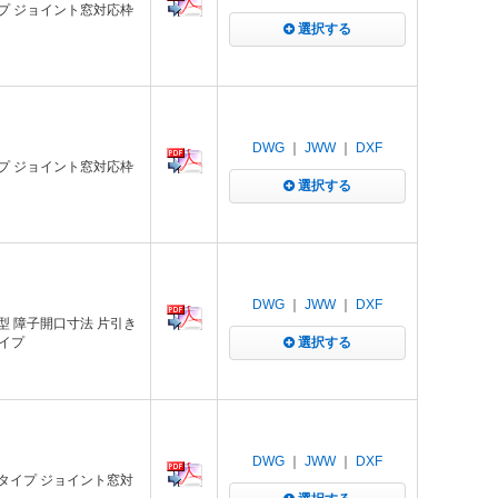
イプ ジョイント窓対応枠
選択する
DWG
｜
JWW
｜
DXF
イプ ジョイント窓対応枠
選択する
DWG
｜
JWW
｜
DXF
付型 障子開口寸法 片引き
イプ
選択する
DWG
｜
JWW
｜
DXF
スタイプ ジョイント窓対