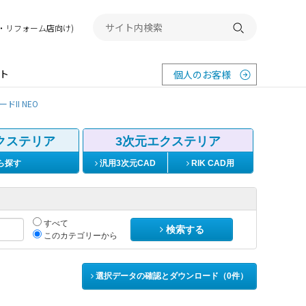
務店・リフォーム店向け)
検索する
ト
個人のお客様
ドII NEO
クステリア
3次元エクステリア
ら探す
汎用3次元CAD
RIK CAD用
すべて
検索する
このカテゴリーから
選択データの確認とダウンロード（
0
件）