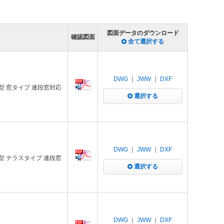
図面データのダウンロード
確認図面
全て選択する
DWG
｜
JWW
｜
DXF
付型 窓タイプ 連段窓対応
選択する
DWG
｜
JWW
｜
DXF
付型 テラスタイプ 連段窓
選択する
DWG
｜
JWW
｜
DXF