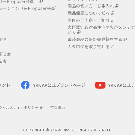
（e-Proposer会員）
商品の使い方・お手入れ
レーション
（e-Proposer会員）
商品保証について知る
修理のご用命・ご相談
大臣認定取得品住宅防火戸メンテナ
いて
関連
電装商品の保証書登録をする
カタログを取り寄せる
補助金
法令
カウント
YKK AP公式ブランドページ
YKK AP公
シャルメディアポリシー
推奨環境
COPYRIGHT © YKK AP Inc. ALL RIGHTS RESERVED