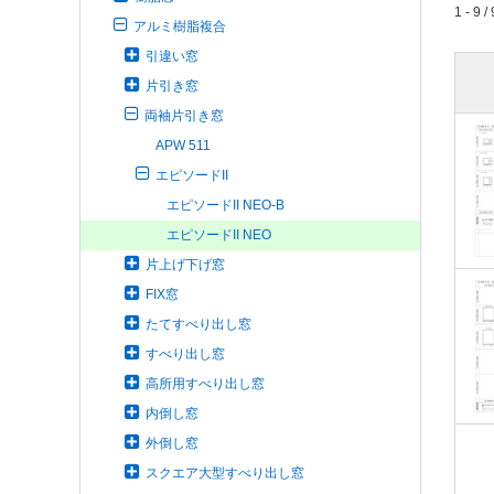
1 - 9 / 
アルミ樹脂複合
引違い窓
片引き窓
両袖片引き窓
APW 511
エピソードII
エピソードII NEO-B
エピソードII NEO
片上げ下げ窓
FIX窓
たてすべり出し窓
すべり出し窓
高所用すべり出し窓
内倒し窓
外倒し窓
スクエア大型すべり出し窓