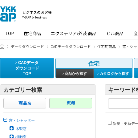
ビジネスのお客様
YKK AP for business
TOP
住宅商品
エクステリア/外装 商品
ビル商品
産
ビジネスのお客様 HOME
データダウンロード
CADデータダウンロード
住宅用商品
窓・シャ
CADデータ
住宅
ダウンロード
TOP
商品から探す
カタログから探す
カテゴリー検索
キーワード
商品名
窓種
窓・シャッター
新規・更新デ
木製窓
樹脂窓