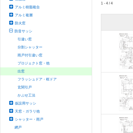
1 - 4 / 4
アルミ樹脂複合
アルミ複層
防火窓
防音サッシ
引違い窓
分割シャッター
雨戸付引違い窓
プロジェクト窓・他
出窓
フラッシュドア・框ドア
玄関引戸
かぶせ工法
仮設用サッシ
天窓・ガラリ他
シャッター・雨戸
網戸