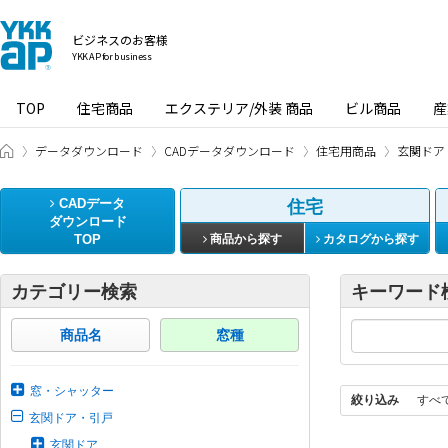
ビジネスのお客様
YKK AP for business
TOP
住宅商品
エクステリア/外装 商品
ビル商品
産
ビジネスのお客様 HOME
データダウンロード
CADデータダウンロード
住宅用商品
玄関ドア
CADデータ
住宅
ダウンロード
TOP
商品から探す
カタログから探す
カテゴリー検索
キーワード
商品名
窓種
窓・シャッター
絞り込み
すべ
玄関ドア・引戸
玄関ドア