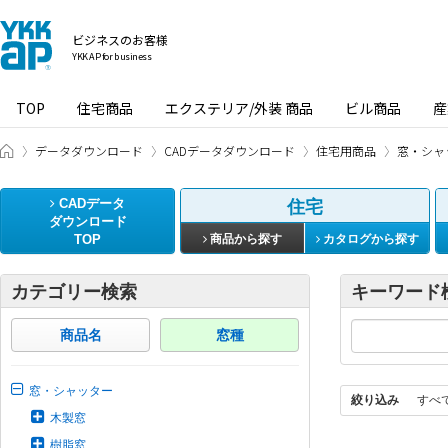
ビジネスのお客様
YKK AP for business
TOP
住宅商品
エクステリア/外装 商品
ビル商品
産
ビジネスのお客様 HOME
データダウンロード
CADデータダウンロード
住宅用商品
窓・シャ
CADデータ
住宅
ダウンロード
TOP
商品から探す
カタログから探す
カテゴリー検索
キーワード
商品名
窓種
窓・シャッター
絞り込み
すべ
木製窓
樹脂窓