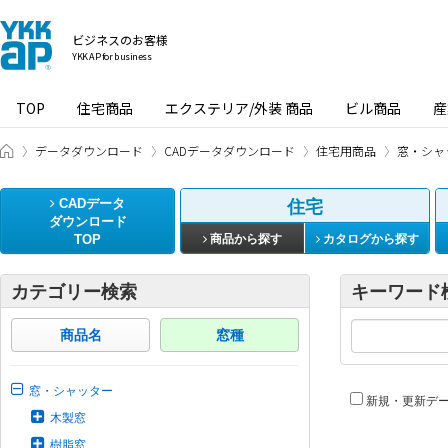
ビジネスのお客様
YKK AP for business
TOP
住宅商品
エクステリア/外装 商品
ビル商品
産
ビジネスのお客様 HOME
データダウンロード
CADデータダウンロード
住宅用商品
窓・シャ
CADデータ
住宅
ダウンロード
TOP
商品から探す
カタログから探す
カテゴリー検索
キーワード
商品名
窓種
窓・シャッター
新規・更新デ
木製窓
樹脂窓