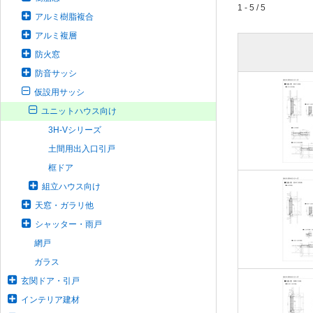
1 - 5 / 5
アルミ樹脂複合
アルミ複層
防火窓
防音サッシ
仮設用サッシ
ユニットハウス向け
3H-Vシリーズ
土間用出入口引戸
框ドア
組立ハウス向け
天窓・ガラリ他
シャッター・雨戸
網戸
ガラス
玄関ドア・引戸
インテリア建材