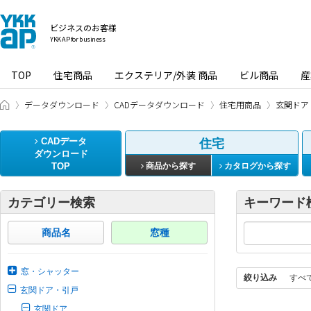
ビジネスのお客様
YKK AP for business
TOP
住宅商品
エクステリア/外装 商品
ビル商品
産
ビジネスのお客様 HOME
データダウンロード
CADデータダウンロード
住宅用商品
玄関ドア
CADデータ
住宅
ダウンロード
TOP
商品から探す
カタログから探す
カテゴリー検索
キーワード
商品名
窓種
窓・シャッター
絞り込み
すべ
玄関ドア・引戸
玄関ドア