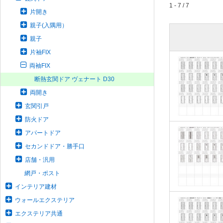
1 - 7 / 7
片開き
親子(入隅用）
親子
片袖FIX
両袖FIX
断熱玄関ドア ヴェナート D30
両開き
玄関引戸
防火ドア
アパートドア
セカンドドア・勝手口
店舗・汎用
網戸・ポスト
インテリア建材
ウォールエクステリア
エクステリア共通