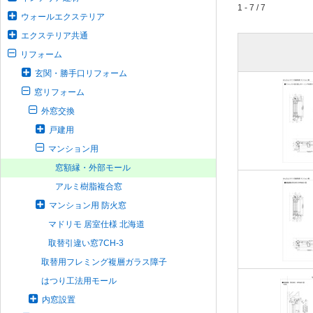
1 - 7 / 7
ウォールエクステリア
エクステリア共通
リフォーム
玄関・勝手口リフォーム
窓リフォーム
外窓交換
戸建用
マンション用
窓額縁・外部モール
アルミ樹脂複合窓
マンション用 防火窓
マドリモ 居室仕様 北海道
取替引違い窓7CH-3
取替用フレミング複層ガラス障子
はつり工法用モール
内窓設置