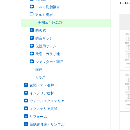
1 - 14 
アルミ樹脂複合
アルミ複層
全開放引込み窓
防火窓
防音サッシ
仮設用サッシ
天窓・ガラリ他
シャッター・雨戸
網戸
ガラス
玄関ドア・引戸
インテリア建材
ウォールエクステリア
エクステリア共通
リフォーム
白紙建具表・サンプル