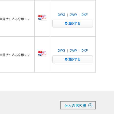
DWG
｜
JWW
｜
DXF
 全開放引込み窓用シャ
選択する
DWG
｜
JWW
｜
DXF
 全開放引込み窓用シャ
選択する
個人のお客様