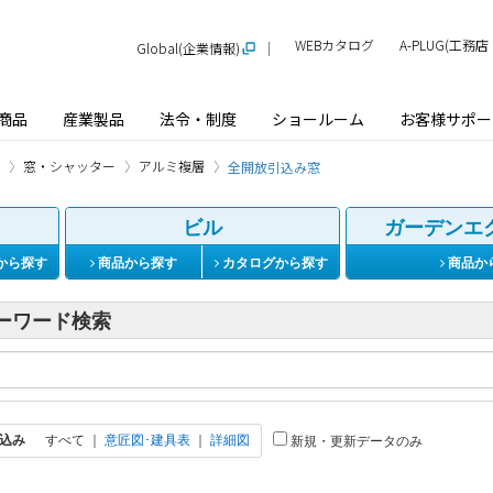
WEBカタログ
A-PLUG(工
Global(企業情報)
商品
産業製品
法令・制度
ショールーム
お客様サポー
窓・シャッター
アルミ複層
全開放引込み窓
ビル
ガーデンエ
から探す
商品から探す
カタログから探す
商品か
ーワード検索
込み
すべて
｜
意匠図･建具表
｜
詳細図
新規・更新データのみ