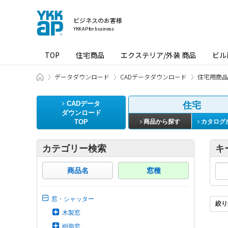
ビジネスのお客様
YKK AP for business
TOP
住宅商品
エクステリア/外装 商品
ビル
ビジネスのお客様 HOME
データダウンロード
CADデータダウンロード
住宅用商品
CADデータ
住宅
ダウンロード
TOP
商品から探す
カタログ
カテゴリー検索
キ
商品名
窓種
窓・シャッター
絞り
木製窓
樹脂窓