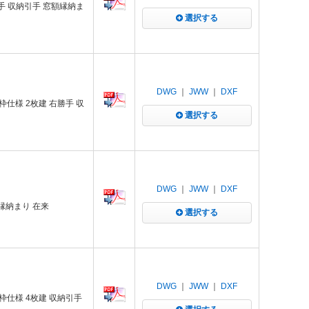
手 収納引手 窓額縁納ま
選択する
DWG
｜
JWW
｜
DXF
仕様 2枚建 右勝手 収
選択する
DWG
｜
JWW
｜
DXF
縁納まり 在来
選択する
DWG
｜
JWW
｜
DXF
仕様 4枚建 収納引手