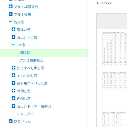
1 - 22 / 22
アルミ樹脂複合
アルミ複層
防火窓
引違い窓
片上げ下げ窓
FIX窓
樹脂製
アルミ樹脂複合
たてすべり出し窓
すべり出し窓
高所用すべり出し窓
外倒し窓
内倒し窓
セカンドドア・勝手口
シャッター
防音サッシ