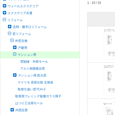
1 - 15 / 15
ウォールエクステリア
エクステリア共通
リフォーム
玄関・勝手口リフォーム
窓リフォーム
外窓交換
戸建用
マンション用
窓額縁・外部モール
アルミ樹脂複合窓
マンション用 防火窓
マドリモ 居室仕様 北海道
取替引違い窓7CH-3
取替用フレミング複層ガラス障子
はつり工法用モール
内窓設置