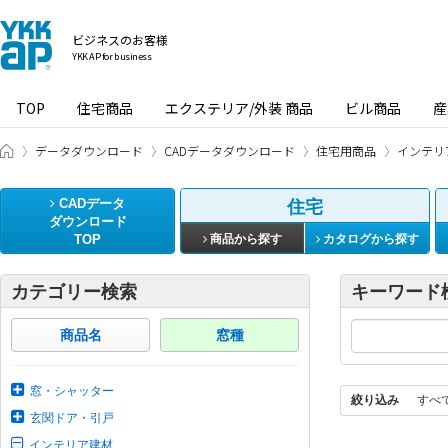
ビジネスのお客様
YKK AP for business
TOP
住宅商品
エクステリア/外装 商品
ビル商品
産
ビジネスのお客様 HOME
データダウンロード
CADデータダウンロード
住宅用商品
インテリ
CADデータ
住宅
ダウンロード
TOP
商品から探す
カタログから探す
カテゴリー検索
キーワード
商品名
窓種
窓・シャッター
絞り込み
すべ
玄関ドア・引戸
インテリア建材