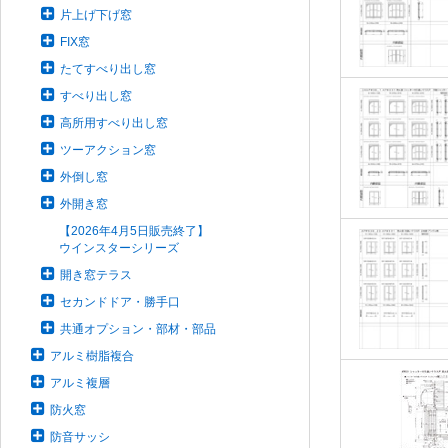
片上げ下げ窓
FIX窓
たてすべり出し窓
すべり出し窓
高所用すべり出し窓
ツーアクション窓
外倒し窓
外開き窓
【2026年4月5日販売終了】
ウインスターシリーズ
開き窓テラス
セカンドドア・勝手口
共通オプション・部材・部品
アルミ樹脂複合
アルミ複層
防火窓
防音サッシ