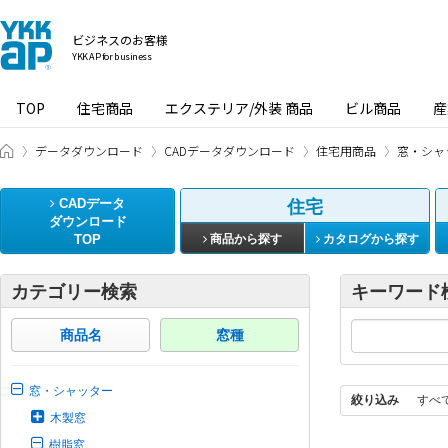
ビジネスのお客様
YKK AP for business
TOP
住宅商品
エクステリア/外装 商品
ビル商品
産
ビジネスのお客様 HOME
データダウンロード
CADデータダウンロード
住宅用商品
窓・シャ
CADデータ
住宅
ダウンロード
TOP
商品から探す
カタログから探す
カテゴリー検索
キーワード
商品名
窓種
窓・シャッター
絞り込み
すべ
木製窓
樹脂窓