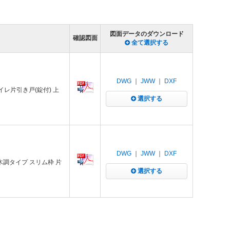
図面データのダウンロード
確認図面
全て選択する
DWG
｜
JWW
｜
DXF
トイレ片引き戸(錠付) 上
選択する
DWG
｜
JWW
｜
DXF
 W 木調タイプ スリム枠 片
選択する