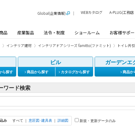
WEBカタログ
A-PLUG(工
Global(企業情報)
商品
産業製品
法令・制度
ショールーム
お客様サポー
インテリア建材
インテリアドアシリーズ famitto(ファミット)
トイレ片
ビル
ガーデンエ
から探す
商品から探す
カタログから探す
商品か
ーワード検索
込み
すべて
｜
意匠図･建具表
｜
詳細図
新規・更新データのみ