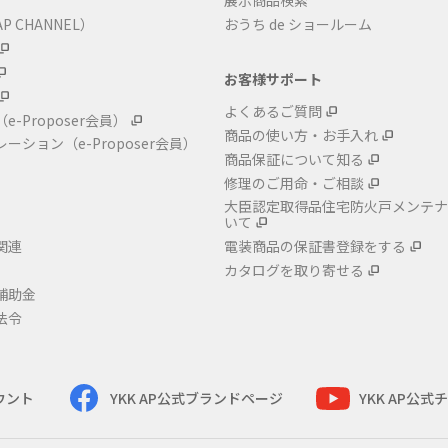
展示商品検索
P CHANNEL）
おうち de ショールーム
お客様サポート
よくあるご質問
（e-Proposer会員）
商品の使い方・お手入れ
レーション
（e-Proposer会員）
商品保証について知る
修理のご用命・ご相談
大臣認定取得品住宅防火戸メンテナ
いて
関連
電装商品の保証書登録をする
カタログを取り寄せる
補助金
法令
カウント
YKK AP公式ブランドページ
YKK AP公