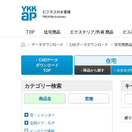
ビジネスのお客様
YKK AP for business
TOP
住宅商品
エクステリア/外装 商品
ビル
ビジネスのお客様 HOME
データダウンロード
CADデータダウンロード
住宅用商品
CADデータ
住宅
ダウンロード
TOP
商品から探す
カタログ
カテゴリー検索
キ
商品名
窓種
窓・シャッター
絞り
玄関ドア・引戸
インテリア建材