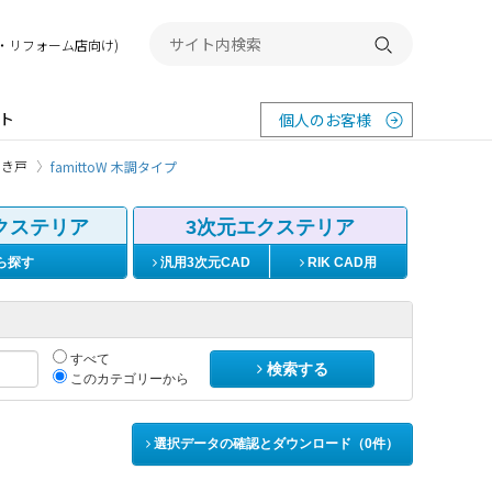
務店・リフォーム店向け)
検索する
ト
個人のお客様
引き戸
famittoW 木調タイプ
クステリア
3次元エクステリア
ら探す
汎用3次元CAD
RIK CAD用
すべて
検索する
このカテゴリーから
選択データの確認とダウンロード（
0
件）