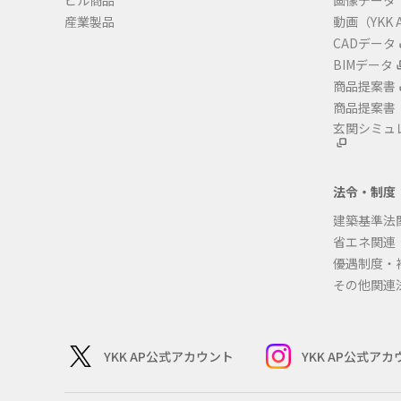
ビル商品
画像データ
産業製品
動画（YKK A
CADデータ
BIMデータ
商品提案書
商品提案書
玄関シミュ
法令・制度
建築基準法
省エネ関連
優遇制度・
その他関連
YKK AP公式アカウント
YKK AP公式ア