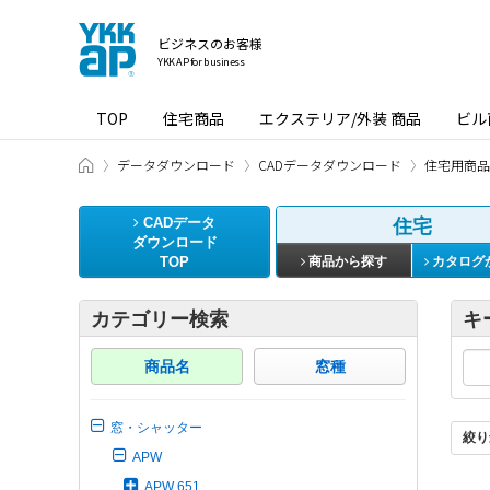
ビジネスのお客様
YKK AP for business
TOP
住宅商品
エクステリア/外装 商品
ビル
ビジネスのお客様 HOME
データダウンロード
CADデータダウンロード
住宅用商品
CADデータ
住宅
ダウンロード
TOP
商品から探す
カタログ
カテゴリー検索
キ
商品名
窓種
窓・シャッター
絞り
APW
APW 651