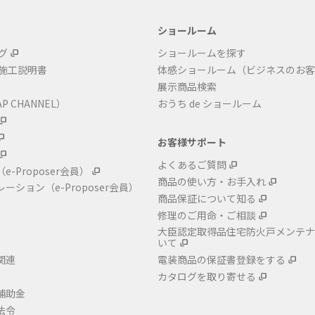
ショールーム
グ
ショールームを探す
・施工説明書
体感ショールーム（ビジネスのお客
展示商品検索
P CHANNEL）
おうち de ショールーム
お客様サポート
よくあるご質問
（e-Proposer会員）
商品の使い方・お手入れ
レーション
（e-Proposer会員）
商品保証について知る
修理のご用命・ご相談
大臣認定取得品住宅防火戸メンテナ
いて
関連
電装商品の保証書登録をする
カタログを取り寄せる
補助金
法令