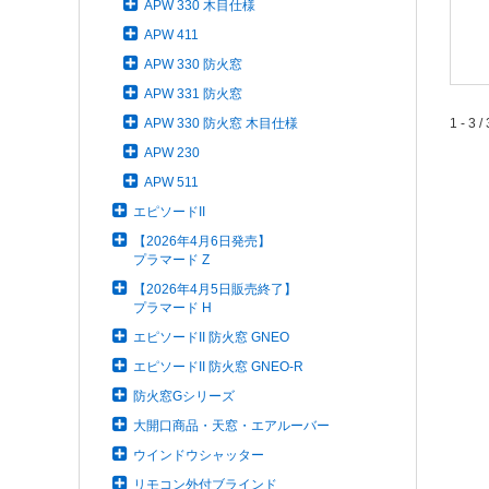
APW 330 木目仕様
APW 411
APW 330 防火窓
APW 331 防火窓
APW 330 防火窓 木目仕様
1 - 3 / 
APW 230
APW 511
エピソードII
【2026年4月6日発売】
プラマード Z
【2026年4月5日販売終了】
プラマード H
エピソードII 防火窓 GNEO
エピソードII 防火窓 GNEO-R
防火窓Gシリーズ
大開口商品・天窓・エアルーバー
ウインドウシャッター
リモコン外付ブラインド