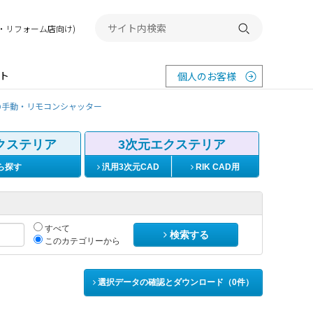
務店・リフォーム店向け)
検索する
ト
個人のお客様
@手動・リモコンシャッター
クステリア
3次元エクステリア
ら探す
汎用3次元CAD
RIK CAD用
すべて
検索する
このカテゴリーから
選択データの確認とダウンロード（
0
件）