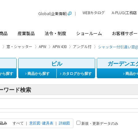
WEBカタログ
A-PLUG(工
Global(企業情報)
商品
産業製品
法令・制度
ショールーム
お客様サポー
窓・シャッター
APW
APW 430
アングル付
シャッター付引違い窓
ビル
ガーデンエ
から探す
商品から探す
カタログから探す
商品か
ーワード検索
込み
すべて
｜
意匠図･建具表
｜
詳細図
新規・更新データのみ