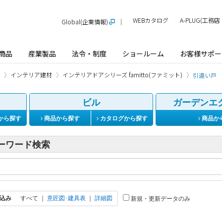
WEBカタログ
A-PLUG(工
Global(企業情報)
商品
産業製品
法令・制度
ショールーム
お客様サポー
インテリア建材
インテリアドアシリーズ famitto(ファミット)
引違い戸
ビル
ガーデンエ
から探す
商品から探す
カタログから探す
商品か
ーワード検索
込み
すべて
｜
意匠図･建具表
｜
詳細図
新規・更新データのみ