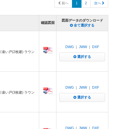
前へ
1
2
次へ
図面データのダウンロード
確認図面
全て選択する
DWG
｜
JWW
｜
DXF
 引違い戸(2枚建) ラウン
選択する
DWG
｜
JWW
｜
DXF
 引違い戸(3枚建) ラウン
選択する
DWG
｜
JWW
｜
DXF