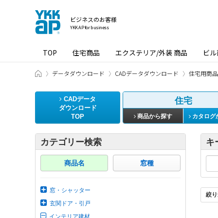
ビジネスのお客様
YKK AP for business
TOP
住宅商品
エクステリア/外装 商品
ビル
ビジネスのお客様 HOME
データダウンロード
CADデータダウンロード
住宅用商品
CADデータ
住宅
ダウンロード
TOP
商品から探す
カタログ
カテゴリー検索
キ
商品名
窓種
窓・シャッター
絞り
玄関ドア・引戸
インテリア建材