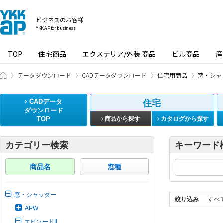
ビジネスのお客様
YKK AP for business
TOP
住宅商品
エクステリア/外装 商品
ビル商品
産
ビジネスのお客様 HOME
データダウンロード
CADデータダウンロード
住宅用商品
窓・シャ
CADデータ
住宅
ダウンロード
TOP
商品から探す
カタログから探す
カテゴリー検索
キーワード
商品名
窓種
窓・シャッター
絞り込み
すべ
APW
エピソードII