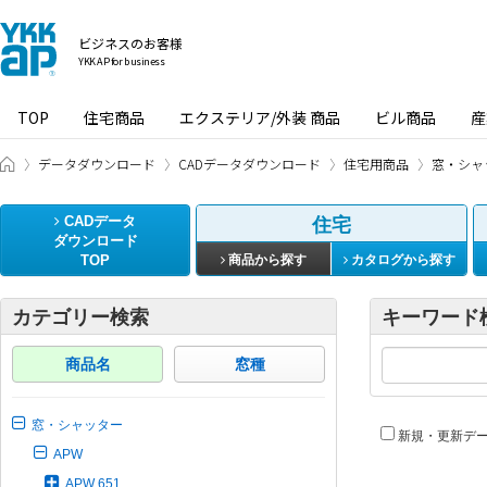
ビジネスのお客様
YKK AP for business
TOP
住宅商品
エクステリア/外装 商品
ビル商品
産
ビジネスのお客様 HOME
データダウンロード
CADデータダウンロード
住宅用商品
窓・シャ
CADデータ
住宅
ダウンロード
TOP
商品から探す
カタログから探す
カテゴリー検索
キーワード
商品名
窓種
窓・シャッター
新規・更新デ
APW
APW 651