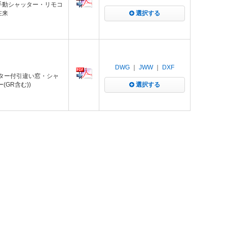
 手動シャッター・リモコ
在来
選択する
DWG
｜
JWW
｜
DXF
ャッター付引違い窓・シャ
GR含む))
選択する