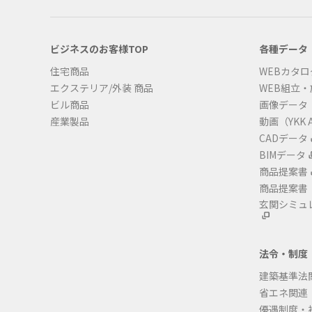
ビジネスのお客様TOP
各種データ
住宅商品
WEBカタロ
エクステリア/外装 商品
WEB組立
ビル商品
画像データ
産業製品
動画（YKK A
CADデータ
BIMデータ
商品提案書
商品提案書
玄関シミュ
法令・制度
建築基準法
省エネ関連
優遇制度・