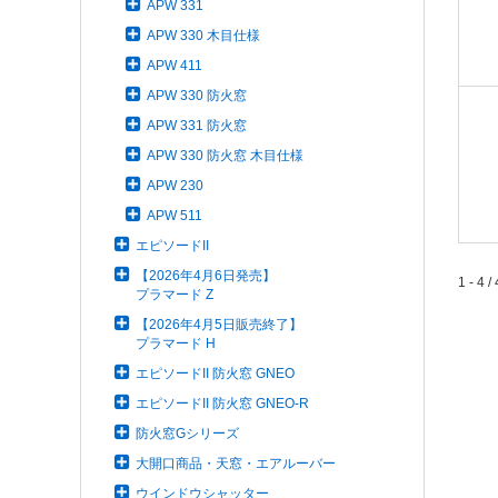
APW 331
APW 330 木目仕様
APW 411
APW 330 防火窓
APW 331 防火窓
APW 330 防火窓 木目仕様
APW 230
APW 511
エピソードII
【2026年4月6日発売】
1 - 4 / 
プラマード Z
【2026年4月5日販売終了】
プラマード H
エピソードII 防火窓 GNEO
エピソードII 防火窓 GNEO-R
防火窓Gシリーズ
大開口商品・天窓・エアルーバー
ウインドウシャッター