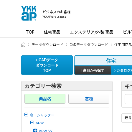
ビジネスのお客様
YKK AP for business
TOP
住宅商品
エクステリア/外装 商品
ビル
ビジネスのお客様 HOME
データダウンロード
CADデータダウンロード
住宅用商品
CADデータ
住宅
ダウンロード
TOP
商品から探す
カタログ
カテゴリー検索
キ
商品名
窓種
窓・シャッター
絞り
APW
APW 651