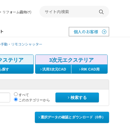
務店・リフォーム店向け)
検索する
ト
個人のお客様
@手動・リモコンシャッター
クステリア
3次元エクステリア
ら探す
汎用3次元CAD
RIK CAD用
すべて
検索する
このカテゴリーから
選択データの確認とダウンロード（
0
件）