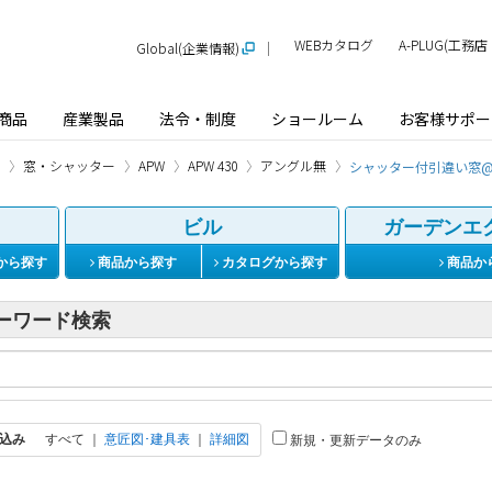
WEBカタログ
A-PLUG(工
Global(企業情報)
商品
産業製品
法令・制度
ショールーム
お客様サポー
窓・シャッター
APW
APW 430
アングル無
シャッター付引違い窓
ビル
ガーデンエ
から探す
商品から探す
カタログから探す
商品か
ーワード検索
込み
すべて
｜
意匠図･建具表
｜
詳細図
新規・更新データのみ