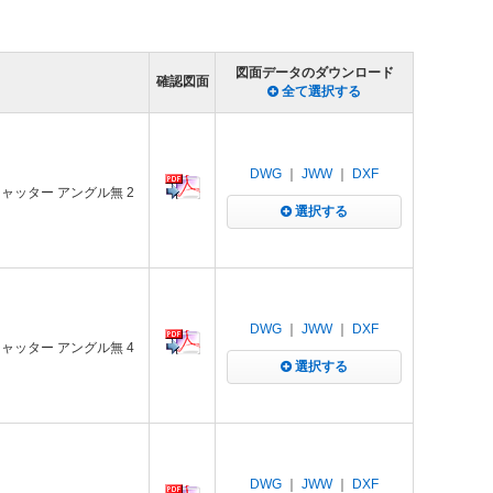
図面データのダウンロード
確認図面
全て選択する
DWG
｜
JWW
｜
DXF
シャッター アングル無 2
選択する
DWG
｜
JWW
｜
DXF
シャッター アングル無 4
選択する
DWG
｜
JWW
｜
DXF