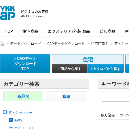
ビジネスのお客様
YKK AP for business
TOP
住宅商品
エクステリア/外装 商品
ビル商品
産
ビジネスのお客様 HOME
データダウンロード
CADデータダウンロード
住宅用商品
窓・シャ
CADデータ
住宅
ダウンロード
TOP
商品から探す
カタログから探す
カテゴリー検索
キーワード
商品名
窓種
窓・シャッター
絞り込み
すべ
APW
エピソードII