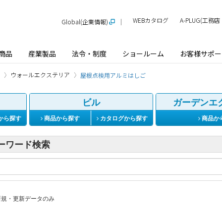
WEBカタログ
A-PLUG(工
Global(企業情報)
商品
産業製品
法令・制度
ショールーム
お客様サポー
ウォールエクステリア
屋根点検用アルミはしご
ビル
ガーデンエ
から探す
商品から探す
カタログから探す
商品か
ーワード検索
規・更新データのみ