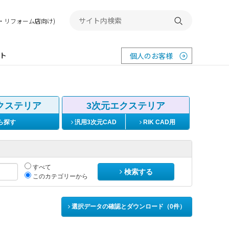
務店・リフォーム店向け)
検索する
ト
個人のお客様
クステリア
3次元エクステリア
ら探す
汎用3次元CAD
RIK CAD用
すべて
検索する
このカテゴリーから
選択データの確認とダウンロード（
0
件）