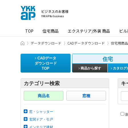
ビジネスのお客様
YKK AP for business
TOP
住宅商品
エクステリア/外装 商品
ビル
ビジネスのお客様 HOME
データダウンロード
CADデータダウンロード
住宅用商品
CADデータ
住宅
ダウンロード
TOP
商品から探す
カタログ
カテゴリー検索
キ
商品名
窓種
窓・シャッター
新
玄関ドア・引戸
インテリア建材