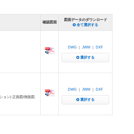
図面データのダウンロード
確認図面
全て選択する
DWG
｜
JWW
｜
DXF
選択する
DWG
｜
JWW
｜
DXF
ション) 正面図/側面図
選択する