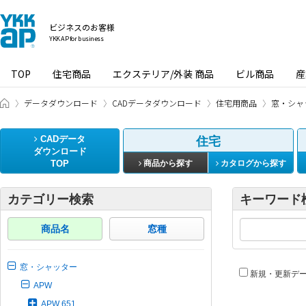
ビジネスのお客様
YKK AP for business
TOP
住宅商品
エクステリア/外装 商品
ビル商品
産
ビジネスのお客様 HOME
データダウンロード
CADデータダウンロード
住宅用商品
窓・シャ
CADデータ
住宅
ダウンロード
TOP
商品から探す
カタログから探す
カテゴリー検索
キーワード
商品名
窓種
窓・シャッター
新規・更新デ
APW
APW 651