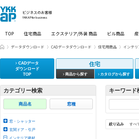
ビジネスのお客様
YKK AP for business
TOP
住宅商品
エクステリア/外装 商品
ビル商品
産
ビジネスのお客様 HOME
データダウンロード
CADデータダウンロード
住宅用商品
インテリ
CADデータ
住宅
ダウンロード
TOP
商品から探す
カタログから探す
カテゴリー検索
キーワード
商品名
窓種
窓・シャッター
絞り込み
すべ
玄関ドア・引戸
インテリア建材