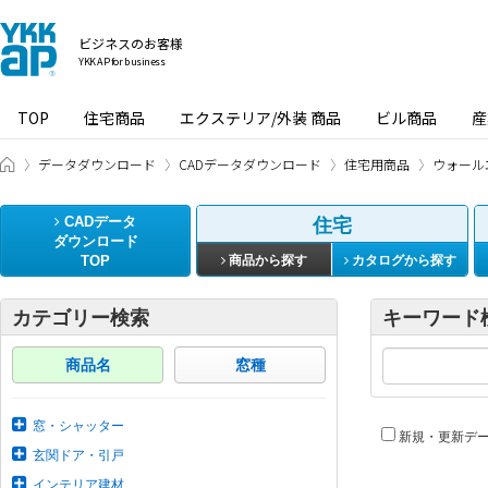
ビジネスのお客様
YKK AP for business
TOP
住宅商品
エクステリア/外装 商品
ビル商品
産
ビジネスのお客様 HOME
データダウンロード
CADデータダウンロード
住宅用商品
ウォール
CADデータ
住宅
ダウンロード
TOP
商品から探す
カタログから探す
カテゴリー検索
キーワード
商品名
窓種
窓・シャッター
新規・更新デ
玄関ドア・引戸
インテリア建材