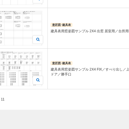
意匠図･建具表
建具表用窓姿図サンプル 2X4 出窓 居室用／台所用
意匠図･建具表
建具表用窓姿図サンプル 2X4 FIX／すべり出し
ドア／勝手口
/ 11