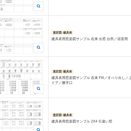
意匠図･建具表
建具表用窓姿図サンプル 在来 出窓 台所／浴室用
意匠図･建具表
建具表用窓姿図サンプル 在来 FIX／すべり出し
ドア／勝手口
意匠図･建具表
建具表用窓姿図サンプル 2X4 引違い窓