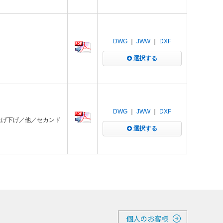
DWG
｜
JWW
｜
DXF
選択する
DWG
｜
JWW
｜
DXF
／上げ下げ／他／セカンド
選択する
個人のお客様