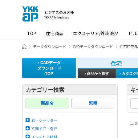
ビジネスのお客様
YKK AP for business
TOP
住宅商品
エクステリア/外装 商品
ビル
ビジネスのお客様 HOME
データダウンロード
CADデータダウンロード
住宅用商品
CADデータ
住宅
ダウンロード
TOP
商品から探す
カタログ
カテゴリー検索
キ
商品名
窓種
窓・シャッター
新
玄関ドア・引戸
インテリア建材