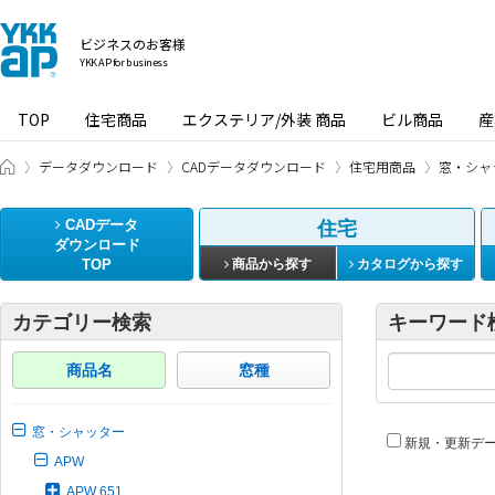
ビジネスのお客様
YKK AP for business
TOP
住宅商品
エクステリア/外装 商品
ビル商品
産
ビジネスのお客様 HOME
データダウンロード
CADデータダウンロード
住宅用商品
窓・シャ
CADデータ
住宅
ダウンロード
TOP
商品から探す
カタログから探す
カテゴリー検索
キーワード
商品名
窓種
窓・シャッター
新規・更新デ
APW
APW 651