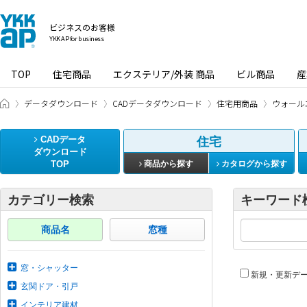
ビジネスのお客様
YKK AP for business
TOP
住宅商品
エクステリア/外装 商品
ビル商品
産
ビジネスのお客様 HOME
データダウンロード
CADデータダウンロード
住宅用商品
ウォール
CADデータ
住宅
ダウンロード
TOP
商品から探す
カタログから探す
カテゴリー検索
キーワード
商品名
窓種
窓・シャッター
新規・更新デ
玄関ドア・引戸
インテリア建材