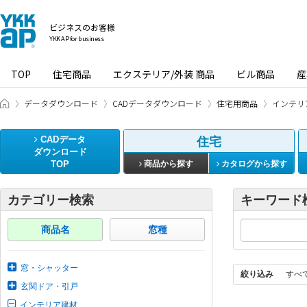
ビジネスのお客様
YKK AP for business
TOP
住宅商品
エクステリア/外装 商品
ビル商品
産
ビジネスのお客様 HOME
データダウンロード
CADデータダウンロード
住宅用商品
インテリ
CADデータ
住宅
ダウンロード
TOP
商品から探す
カタログから探す
カテゴリー検索
キーワード
商品名
窓種
窓・シャッター
絞り込み
すべ
玄関ドア・引戸
インテリア建材