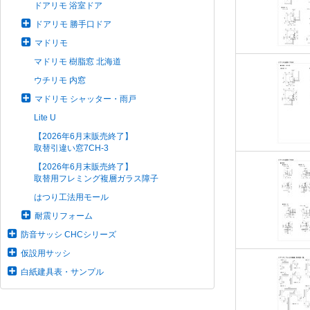
ドアリモ 浴室ドア
ドアリモ 勝手口ドア
マドリモ
マドリモ 樹脂窓 北海道
ウチリモ 内窓
マドリモ シャッター・雨戸
Lite U
【2026年6月末販売終了】
取替引違い窓7CH-3
【2026年6月末販売終了】
取替用フレミング複層ガラス障子
はつり工法用モール
耐震リフォーム
防音サッシ CHCシリーズ
仮設用サッシ
白紙建具表・サンプル