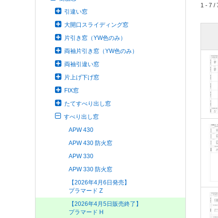
1 - 7 / 
引違い窓
大開口スライディング窓
片引き窓（YW色のみ）
両袖片引き窓（YW色のみ）
両袖引違い窓
片上げ下げ窓
FIX窓
たてすべり出し窓
すべり出し窓
APW 430
APW 430 防火窓
APW 330
APW 330 防火窓
【2026年4月6日発売】
プラマード Z
【2026年4月5日販売終了】
プラマード H