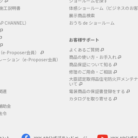
グ
ショールームを探す
・施工説明書
体感ショールーム（ビジネスのお客
展示商品検索
P CHANNEL）
おうち de ショールーム
お客様サポート
よくあるご質問
（e-Proposer会員）
商品の使い方・お手入れ
レーション
（e-Proposer会員）
商品保証について知る
修理のご用命・ご相談
大臣認定取得品住宅防火戸メンテナ
いて
関連
電装商品の保証書登録をする
カタログを取り寄せる
補助金
法令
カウント
YKK AP公式ブランドページ
YKK AP公