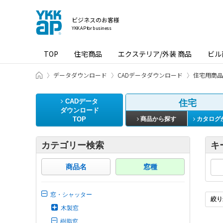
ビジネスのお客様
YKK AP for business
TOP
住宅商品
エクステリア/外装 商品
ビル
ビジネスのお客様 HOME
データダウンロード
CADデータダウンロード
住宅用商品
CADデータ
住宅
ダウンロード
TOP
商品から探す
カタログ
カテゴリー検索
キ
商品名
窓種
窓・シャッター
絞り
木製窓
樹脂窓