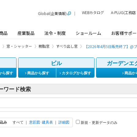
WEBカタログ
A-PLUG(工
Global(企業情報)
商品
産業製品
法令・制度
ショールーム
お客様サポー
窓・シャッター
樹脂窓
すべり出し窓
【2026年4月5日販売終了】@プ
ビル
ガーデンエ
から探す
商品から探す
カタログから探す
商品か
ーワード検索
込み
すべて
｜
意匠図･建具表
｜
詳細図
新規・更新データのみ