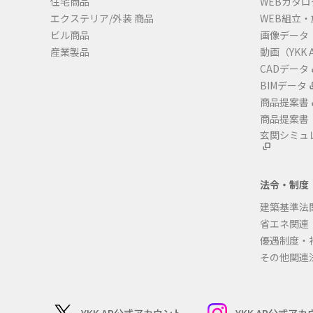
住宅商品
WEBカタロ
エクステリア/外装 商品
WEB組立
ビル商品
画像データ
産業製品
動画（YKK A
CADデータ
BIMデータ
商品提案書
商品提案書
玄関シミュ
法令・制度
建築基準法
省エネ関連
優遇制度・
その他関連
YKK AP公式アカウント
YKK AP公式ア