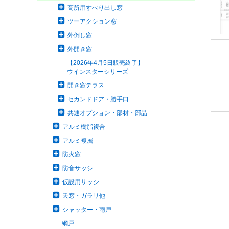
高所用すべり出し窓
ツーアクション窓
外倒し窓
外開き窓
【2026年4月5日販売終了】
ウインスターシリーズ
開き窓テラス
セカンドドア・勝手口
共通オプション・部材・部品
アルミ樹脂複合
アルミ複層
防火窓
防音サッシ
仮設用サッシ
天窓・ガラリ他
シャッター・雨戸
網戸