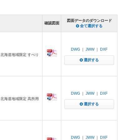
図面データのダウンロード
確認図面
全て選択する
DWG
｜
JWW
｜
DXF
 北海道地域限定 すべり
選択する
DWG
｜
JWW
｜
DXF
 北海道地域限定 高所用
選択する
DWG
｜
JWW
｜
DXF