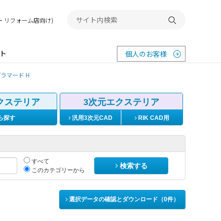
務店・リフォーム店向け)
検索する
ト
個人のお客様
ラマード H
クステリア
3次元エクステリア
ら探す
汎用3次元CAD
RIK CAD用
すべて
検索する
このカテゴリーから
選択データの確認とダウンロード（
0
件）