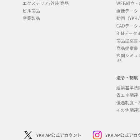
エクステリア/外装 商品
WEB組立
ビル商品
画像データ
産業製品
動画（YKK A
CADデータ
BIMデータ
商品提案書
商品提案書
玄関シミュ
法令・制度
建築基準法
省エネ関連
優遇制度・
その他関連
YKK AP公式アカウント
YKK AP公式ア