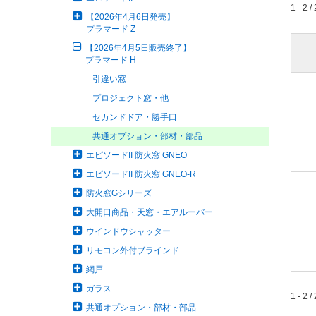
1 - 2 / 
【2026年4月6日発売】
プラマード Z
【2026年4月5日販売終了】
プラマード H
引違い窓
プロジェクト窓・他
セカンドドア・勝手口
共通オプション・部材・部品
エピソードII 防火窓 GNEO
エピソードII 防火窓 GNEO-R
防火窓Gシリーズ
大開口商品・天窓・エアルーバー
ウインドウシャッター
リモコン外付ブラインド
網戸
ガラス
1 - 2 / 
共通オプション・部材・部品