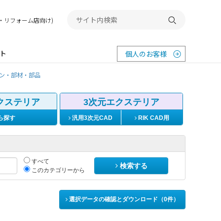
務店・リフォーム店向け)
検索する
ト
個人のお客様
ン・部材・部品
クステリア
3次元エクステリア
ら探す
汎用3次元CAD
RIK CAD用
すべて
検索する
このカテゴリーから
選択データの確認とダウンロード（
0
件）