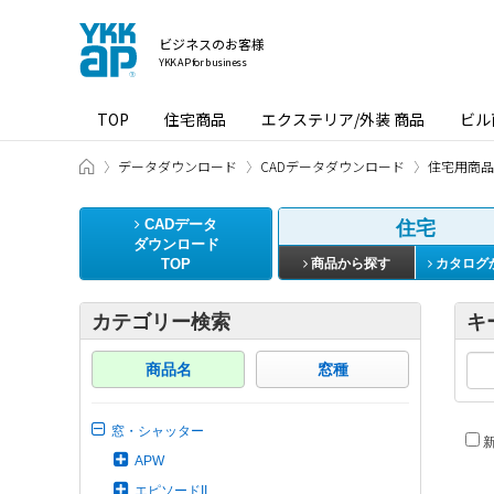
ビジネスのお客様
YKK AP for business
TOP
住宅商品
エクステリア/外装 商品
ビル
ビジネスのお客様 HOME
データダウンロード
CADデータダウンロード
住宅用商品
CADデータ
住宅
ダウンロード
TOP
商品から探す
カタログ
カテゴリー検索
キ
商品名
窓種
窓・シャッター
新
APW
エピソードII