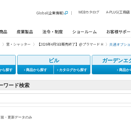
WEBカタログ
A-PLUG(工
Global(企業情報)
商品
産業製品
法令・制度
ショールーム
お客様サポー
窓・シャッター
【2026年4月5日販売終了】@プラマード H
共通オプショ
ビル
ガーデンエ
から探す
商品から探す
カタログから探す
商品か
ーワード検索
規・更新データのみ