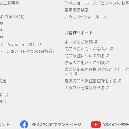
・施工説明書
体感ショールーム（ビジネスのお客
展示商品検索
P CHANNEL）
おうち de ショールーム
お客様サポート
よくあるご質問
（e-Proposer会員）
商品の使い方・お手入れ
レーション
（e-Proposer会員）
商品保証について知る
修理のご用命・ご相談
大臣認定取得品住宅防火戸メンテナ
いて
関連
電装商品の保証書登録をする
カタログを取り寄せる
補助金
法令
カウント
YKK AP公式ブランドページ
YKK AP公