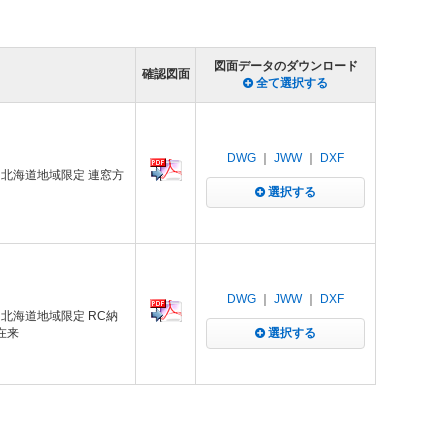
図面データのダウンロード
確認図面
全て選択する
DWG
｜
JWW
｜
DXF
 北海道地域限定 連窓方
選択する
DWG
｜
JWW
｜
DXF
 北海道地域限定 RC納
在来
選択する