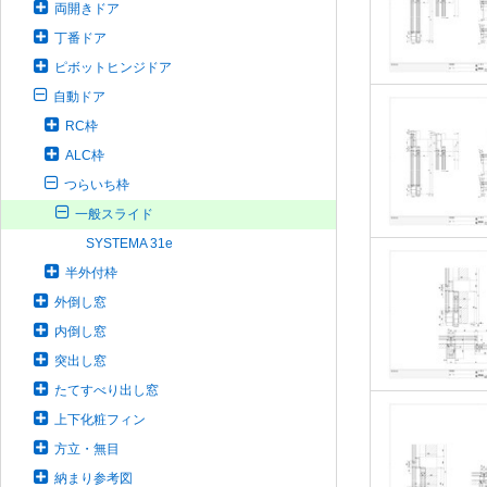
両開きドア
丁番ドア
ピボットヒンジドア
自動ドア
RC枠
ALC枠
つらいち枠
一般スライド
SYSTEMA 31e
半外付枠
外倒し窓
内倒し窓
突出し窓
たてすべり出し窓
上下化粧フィン
方立・無目
納まり参考図