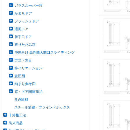
ガラスルーバー窓
かまちドア
フラッシュドア
通風ドア
勝手口ドア
折りたたみ窓
沖縄向け 高性能大開口スライディング
方立・無目
枠バリエーション
意匠図
納まり参考図
窓・ドア関連商品
共通部材
スチール額縁・ブラインドボックス
非溶接工法
防火商品