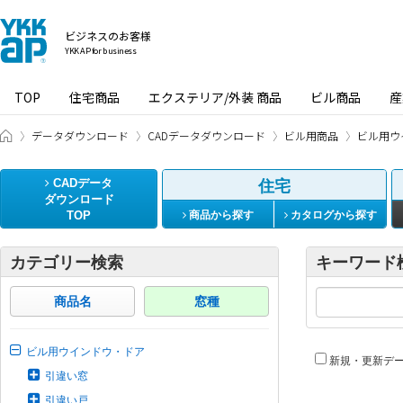
ビジネスのお客様
YKK AP for business
TOP
住宅商品
エクステリア/外装 商品
ビル商品
産
ビジネスのお客様 HOME
データダウンロード
CADデータダウンロード
ビル用商品
ビル用ウ
CADデータ
住宅
ダウンロード
TOP
商品から探す
カタログから探す
カテゴリー検索
キーワード
商品名
窓種
ビル用ウインドウ・ドア
新規・更新デ
引違い窓
引違い戸