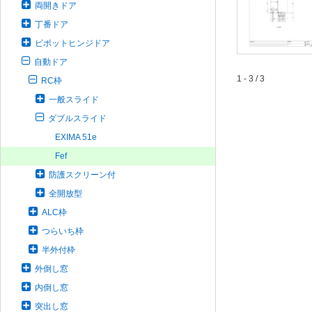
両開きドア
丁番ドア
ピボットヒンジドア
自動ドア
1 - 3 / 3
RC枠
一般スライド
ダブルスライド
EXIMA 51e
Fef
防護スクリーン付
全開放型
ALC枠
つらいち枠
半外付枠
外倒し窓
内倒し窓
突出し窓