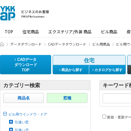
ビジネスのお客様
YKK AP for business
TOP
住宅商品
エクステリア/外装 商品
ビル商品
産
ビジネスのお客様 HOME
データダウンロード
CADデータダウンロード
ビル用商品
ビル用ウ
CADデータ
住宅
ダウンロード
TOP
商品から探す
カタログから探す
カテゴリー検索
キーワード
商品名
窓種
ビル用ウインドウ・ドア
新規・更新デ
引違い窓
引違い戸