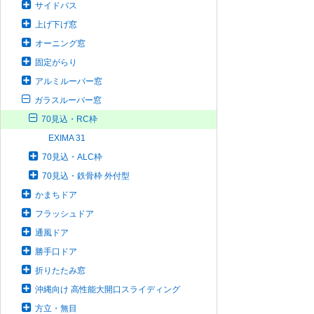
サイドパス
上げ下げ窓
オーニング窓
固定がらり
アルミルーバー窓
ガラスルーバー窓
70見込・RC枠
EXIMA 31
70見込・ALC枠
70見込・鉄骨枠 外付型
かまちドア
フラッシュドア
通風ドア
勝手口ドア
折りたたみ窓
沖縄向け 高性能大開口スライディング
方立・無目