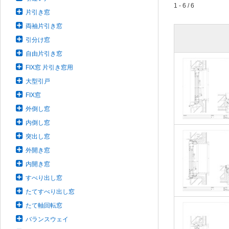
1 - 6 / 6
片引き窓
両袖片引き窓
引分け窓
自由片引き窓
FIX窓 片引き窓用
大型引戸
FIX窓
外倒し窓
内倒し窓
突出し窓
外開き窓
内開き窓
すべり出し窓
たてすべり出し窓
たて軸回転窓
バランスウェイ