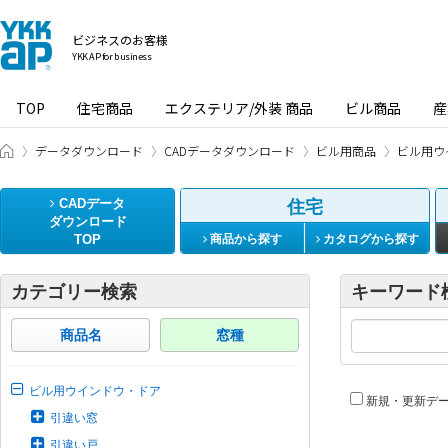
ビジネスのお客様
YKK AP for business
TOP
住宅商品
エクステリア/外装 商品
ビル商品
産
ビジネスのお客様 HOME
データダウンロード
CADデータダウンロード
ビル用商品
ビル用ウ
CADデータ
住宅
ダウンロード
TOP
商品から探す
カタログから探す
カテゴリー検索
キーワード
商品名
窓種
ビル用ウインドウ・ドア
新規・更新デ
引違い窓
引違い戸