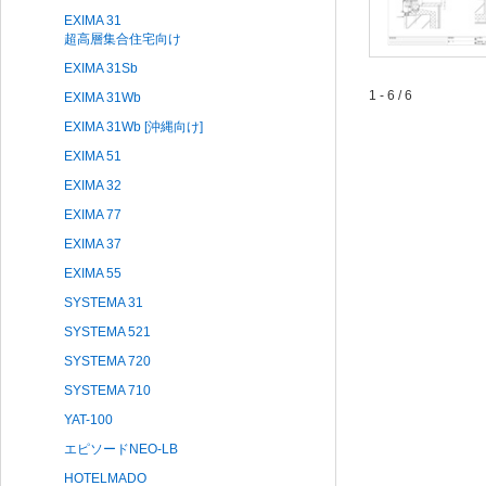
EXIMA 31
超高層集合住宅向け
EXIMA 31Sb
1 - 6 / 6
EXIMA 31Wb
EXIMA 31Wb [沖縄向け]
EXIMA 51
EXIMA 32
EXIMA 77
EXIMA 37
EXIMA 55
SYSTEMA 31
SYSTEMA 521
SYSTEMA 720
SYSTEMA 710
YAT-100
エピソードNEO-LB
HOTELMADO