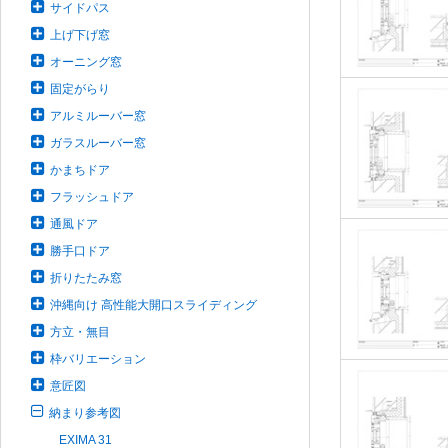
サイドパス
上げ下げ窓
オーニング窓
固定がらり
アルミルーバー窓
ガラスルーバー窓
かまちドア
フラッシュドア
通風ドア
勝手口ドア
折りたたみ窓
沖縄向け 高性能大開口スライディング
方立・無目
枠バリエーション
意匠図
納まり参考図
EXIMA 31