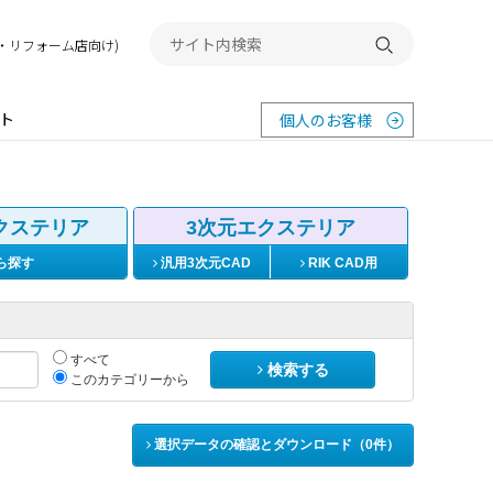
務店・リフォーム店向け)
検索する
ト
個人のお客様
クステリア
3次元エクステリア
ら探す
汎用3次元CAD
RIK CAD用
すべて
検索する
このカテゴリーから
選択データの確認とダウンロード（
0
件）