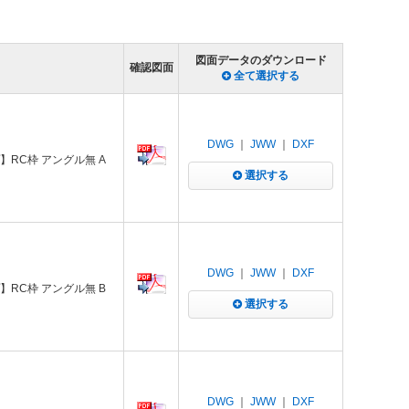
図面データのダウンロード
確認図面
全て選択する
DWG
｜
JWW
｜
DXF
】RC枠 アングル無 A
選択する
DWG
｜
JWW
｜
DXF
】RC枠 アングル無 B
選択する
DWG
｜
JWW
｜
DXF