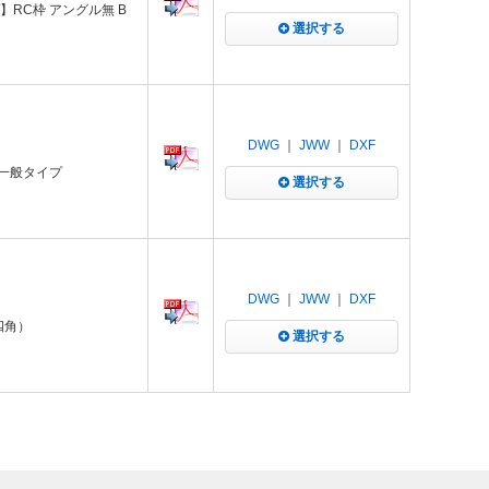
】RC枠 アングル無 B
選択する
DWG
｜
JWW
｜
DXF
 一般タイプ
選択する
DWG
｜
JWW
｜
DXF
四角）
選択する