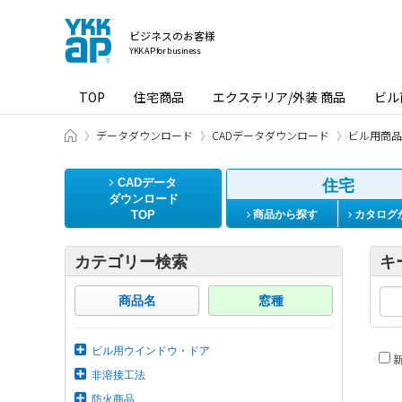
ビジネスのお客様
YKK AP for business
TOP
住宅商品
エクステリア/外装 商品
ビル
ビジネスのお客様 HOME
データダウンロード
CADデータダウンロード
ビル用商品
CADデータ
住宅
ダウンロード
TOP
商品から探す
カタログ
カテゴリー検索
キ
商品名
窓種
ビル用ウインドウ・ドア
新
非溶接工法
防火商品