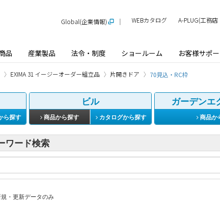
WEBカタログ
A-PLUG(工
Global(企業情報)
商品
産業製品
法令・制度
ショールーム
お客様サポー
EXIMA 31 イージーオーダー組立品
片開きドア
70見込・RC枠
ビル
ガーデンエ
から探す
商品から探す
カタログから探す
商品か
ーワード検索
規・更新データのみ