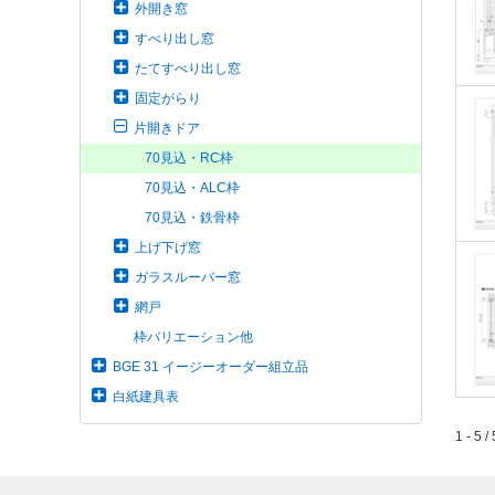
外開き窓
すべり出し窓
たてすべり出し窓
固定がらり
片開きドア
70見込・RC枠
70見込・ALC枠
70見込・鉄骨枠
上げ下げ窓
ガラスルーバー窓
網戸
枠バリエーション他
BGE 31 イージーオーダー組立品
白紙建具表
1 - 5 / 