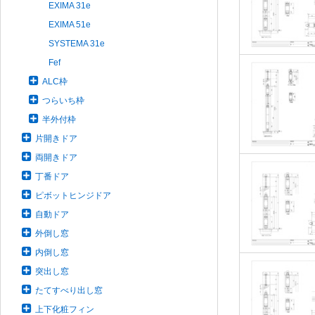
EXIMA 31e
EXIMA 51e
SYSTEMA 31e
Fef
ALC枠
つらいち枠
半外付枠
片開きドア
両開きドア
丁番ドア
ピボットヒンジドア
自動ドア
外倒し窓
内倒し窓
突出し窓
たてすべり出し窓
上下化粧フィン