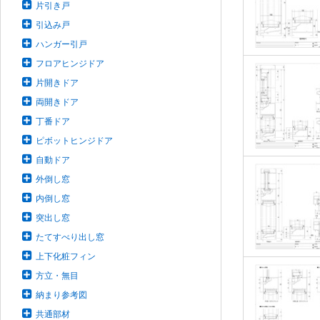
片引き戸
引込み戸
ハンガー引戸
フロアヒンジドア
片開きドア
両開きドア
丁番ドア
ピボットヒンジドア
自動ドア
外倒し窓
内倒し窓
突出し窓
たてすべり出し窓
上下化粧フィン
方立・無目
納まり参考図
共通部材